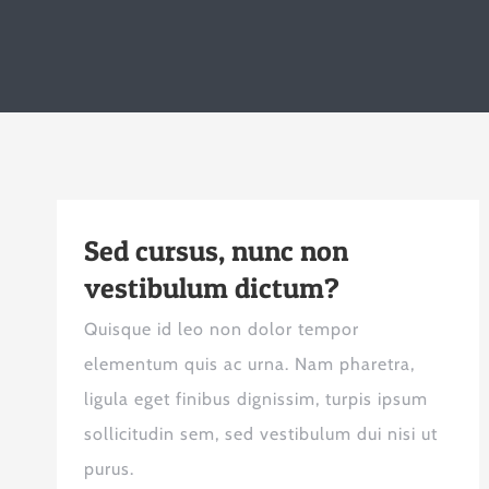
Sed cursus, nunc non
vestibulum dictum?
Quisque id leo non dolor tempor
elementum quis ac urna. Nam pharetra,
ligula eget finibus dignissim, turpis ipsum
sollicitudin sem, sed vestibulum dui nisi ut
purus.