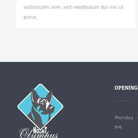
sollicitudin sem, sed vestibulum dui nisi ut
purus.
OPENING
Monday -
PM